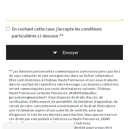
En cochant cette case, j'accepte les conditions
particulières ci-dessous **
Envoyer
** Les données personnelles communiquées sont nécessaires aux fins
de vous contacter et sont enregistrées dans un fichier informatisé.
Elles sont destinées à Château Haute Fonrousse et ses sous-traitants
dans le seul but de répondre à votre message. Les données collectées
seront communiquées aux seuls destinataires suivants: Château
Haute Fonrousse La Haute Fonrousse, 24240 Monbazillac
geraud.vins@wanadoo.fr. Vous disposez de droits d’accès, de
rectification, d’effacement, de portabilité, de limitation, d’opposition, de
retrait de votre consentement à tout moment et du droit d’introduire
une réclamation auprès d’une autorité de contrôle, ainsi que
d’organiser le sort de vos données post-mortem. Vous pouvez exercer
ces droits par voie postale à l'adresse La Haute Fonrousse, 24240
Monbazillac ou par courrier électronique à l'adresse
geraud.vins@wanadoo.fr. Un justificatif d'identité pourra vous être