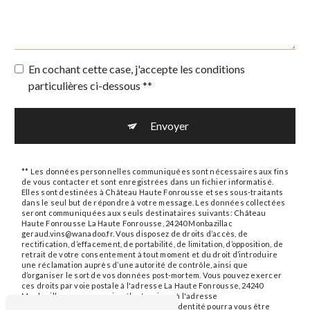
En cochant cette case, j'accepte les conditions
particulières ci-dessous **
Envoyer
** Les données personnelles communiquées sont nécessaires aux fins
de vous contacter et sont enregistrées dans un fichier informatisé.
Elles sont destinées à Château Haute Fonrousse et ses sous-traitants
dans le seul but de répondre à votre message. Les données collectées
seront communiquées aux seuls destinataires suivants: Château
Haute Fonrousse La Haute Fonrousse, 24240 Monbazillac
geraud.vins@wanadoo.fr. Vous disposez de droits d’accès, de
rectification, d’effacement, de portabilité, de limitation, d’opposition, de
retrait de votre consentement à tout moment et du droit d’introduire
une réclamation auprès d’une autorité de contrôle, ainsi que
d’organiser le sort de vos données post-mortem. Vous pouvez exercer
ces droits par voie postale à l'adresse La Haute Fonrousse, 24240
Monbazillac ou par courrier électronique à l'adresse
geraud.vins@wanadoo.fr. Un justificatif d'identité pourra vous être