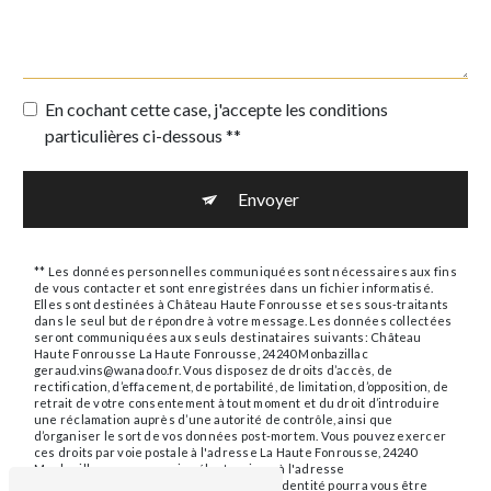
En cochant cette case, j'accepte les conditions
particulières ci-dessous **
Envoyer
** Les données personnelles communiquées sont nécessaires aux fins
de vous contacter et sont enregistrées dans un fichier informatisé.
Elles sont destinées à Château Haute Fonrousse et ses sous-traitants
dans le seul but de répondre à votre message. Les données collectées
seront communiquées aux seuls destinataires suivants: Château
Haute Fonrousse La Haute Fonrousse, 24240 Monbazillac
geraud.vins@wanadoo.fr. Vous disposez de droits d’accès, de
rectification, d’effacement, de portabilité, de limitation, d’opposition, de
retrait de votre consentement à tout moment et du droit d’introduire
une réclamation auprès d’une autorité de contrôle, ainsi que
d’organiser le sort de vos données post-mortem. Vous pouvez exercer
ces droits par voie postale à l'adresse La Haute Fonrousse, 24240
Monbazillac ou par courrier électronique à l'adresse
geraud.vins@wanadoo.fr. Un justificatif d'identité pourra vous être