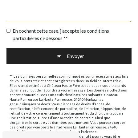
En cochant cette case, j'accepte les conditions
particulières ci-dessous **
Envoyer
** Les données personnelles communiquées sont nécessaires aux fins
de vous contacter et sont enregistrées dans un fichier informatisé.
Elles sont destinées à Château Haute Fonrousse et ses sous-traitants
dans le seul but de répondre à votre message. Les données collectées
seront communiquées aux seuls destinataires suivants: Château
Haute Fonrousse La Haute Fonrousse, 24240 Monbazillac
geraud.vins@wanadoo.fr. Vous disposez de droits d’accès, de
rectification, d’effacement, de portabilité, de limitation, d’opposition, de
retrait de votre consentement à tout moment et du droit d’introduire
une réclamation auprès d’une autorité de contrôle, ainsi que
d’organiser le sort de vos données post-mortem. Vous pouvez exercer
ces droits par voie postale à l'adresse La Haute Fonrousse, 24240
Monbazillac ou par courrier électronique à l'adresse
geraud.vins@wanadoo.fr. Un justificatif d'identité pourra vous être