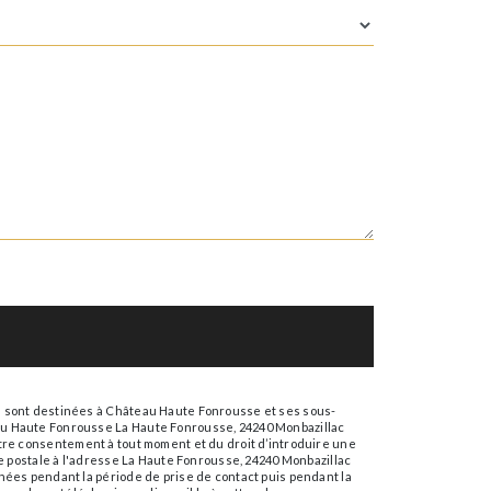
s sont destinées à Château Haute Fonrousse et ses sous-
au Haute Fonrousse La Haute Fonrousse, 24240 Monbazillac
 votre consentement à tout moment et du droit d’introduire une
e postale à l'adresse La Haute Fonrousse, 24240 Monbazillac
nées pendant la période de prise de contact puis pendant la