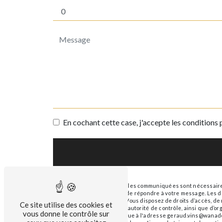
En cochant cette case, j'accepte les conditions 
** Les données personnelles communiquées sont nécessaires a
traitants dans le seul but de répondre à votre message. Le
geraud.vins@wanadoo.fr. Vous disposez de droits d’accès, de re
Ce site utilise des cookies et
réclamation auprès d’une autorité de contrôle, ainsi que d’o
vous donne le contrôle sur
ou par courrier électronique à l'adresse geraud.vins@wanadoo