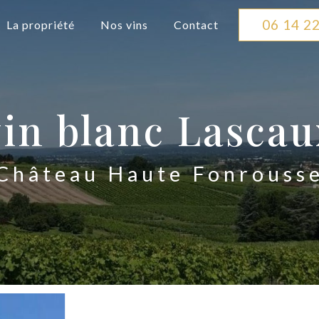
06 14 22
La propriété
Nos vins
Contact
vin blanc Lascau
Château Haute Fonrouss