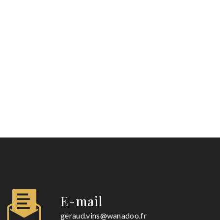
E-mail
geraud.vins@wanadoo.fr