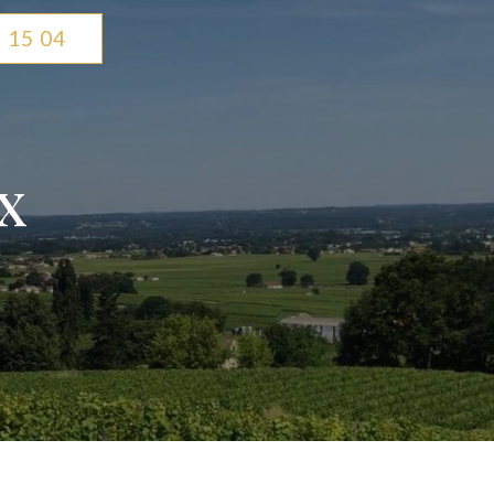
 15 04
x
e