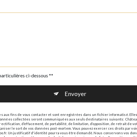
particulières ci-dessous **
Envoyer
ux fins de vous contacter et sont enregistrées dans un fichier informatisé. Elle
s données collectées seront communiquées aux seuls destinataires suivants: Châte
ctification, d’effacement, de portabilité, de limitation, d’opposition, de retrait de
rganiser le sort de vos données post-mortem. Vous pouvez exercer ces droits par voi
.fr. Un justificatif d'identité pourra vous être demandé. Nous conservons vos don