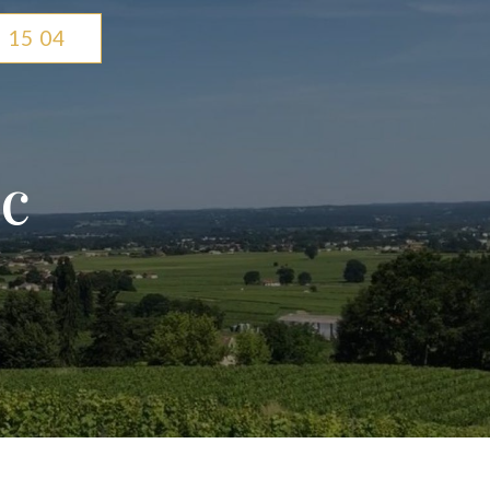
 15 04
ac
e