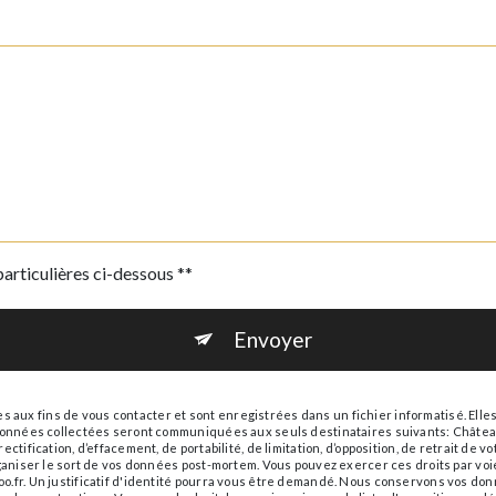
particulières ci-dessous **
Envoyer
ux fins de vous contacter et sont enregistrées dans un fichier informatisé. Elle
s données collectées seront communiquées aux seuls destinataires suivants: Châte
ctification, d’effacement, de portabilité, de limitation, d’opposition, de retrait de
rganiser le sort de vos données post-mortem. Vous pouvez exercer ces droits par voi
.fr. Un justificatif d'identité pourra vous être demandé. Nous conservons vos don