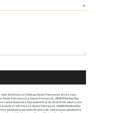
s sont destinées à Château Haute Fonrousse et ses sous-
au Haute Fonrousse La Haute Fonrousse, 24240 Monbazillac
 votre consentement à tout moment et du droit d’introduire une
e postale à l'adresse La Haute Fonrousse, 24240 Monbazillac
nées pendant la période de prise de contact puis pendant la