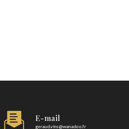
E-mail
geraud.vins@wanadoo.fr