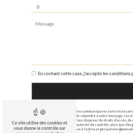
En cochant cette case, j'accepte les conditions 
** Les données personnelles communiquées sont nécessaires a
traitants dans le seul but de répondre à votre message. Le
geraud.vins@wanadoo.fr. Vous disposez de droits d’accès, de re
Ce site utilise des cookies et
réclamation auprès d’une autorité de contrôle, ainsi que d’o
vous donne le contrôle sur
ou par courrier électronique à l'adresse geraud.vins@wanadoo