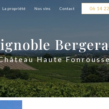
06 14 22
La propriété
Nos vins
Contact
ignoble Berger
Château Haute Fonrouss