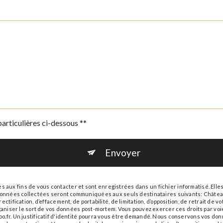
particulières ci-dessous **
Envoyer
ux fins de vous contacter et sont enregistrées dans un fichier informatisé. Elle
s données collectées seront communiquées aux seuls destinataires suivants: Châte
ctification, d’effacement, de portabilité, de limitation, d’opposition, de retrait de
rganiser le sort de vos données post-mortem. Vous pouvez exercer ces droits par voi
.fr. Un justificatif d'identité pourra vous être demandé. Nous conservons vos don