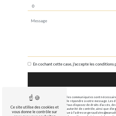
En cochant cette case, j'accepte les conditions 
** Les données personnelles communiquées sont nécessaires a
traitants dans le seul but de répondre à votre message. Le
geraud.vins@wanadoo.fr. Vous disposez de droits d’accès, de re
Ce site utilise des cookies et
réclamation auprès d’une autorité de contrôle, ainsi que d’o
vous donne le contrôle sur
ou par courrier électronique à l'adresse geraud.vins@wanadoo