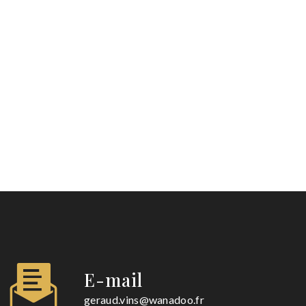
E-mail
geraud.vins@wanadoo.fr