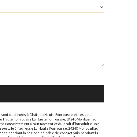
s sont destinées à Château Haute Fonrousse et ses sous-
au Haute Fonrousse La Haute Fonrousse, 24240 Monbazillac
 votre consentement à tout moment et du droit d’introduire une
e postale à l'adresse La Haute Fonrousse, 24240 Monbazillac
nées pendant la période de prise de contact puis pendant la