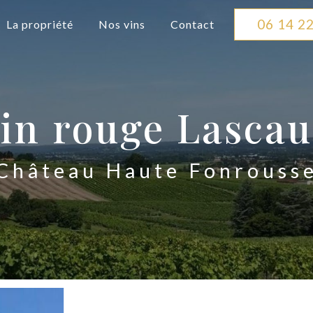
06 14 22
La propriété
Nos vins
Contact
in rouge Lasca
Château Haute Fonrouss