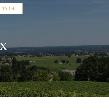
 15 04
ux
e